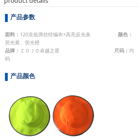
product details
产品参数
面料：
120克低弹丝经编布+高亮反光条
颜色：
荧光黄、荧光橙
品牌：
ＺＯＪＯ卓越之星
尺码：
均
码
产品颜色