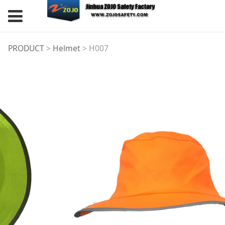
H007
PRODUCT
>
Helmet
>
H007