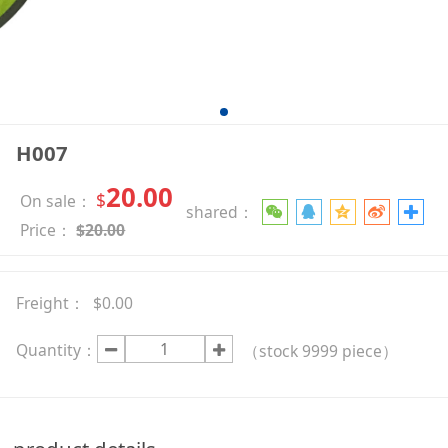
H007
20.00
$
On sale：
shared：
Price：
$
20.00
Freight：
$0.00
Quantity：
（stock
9999
piece）