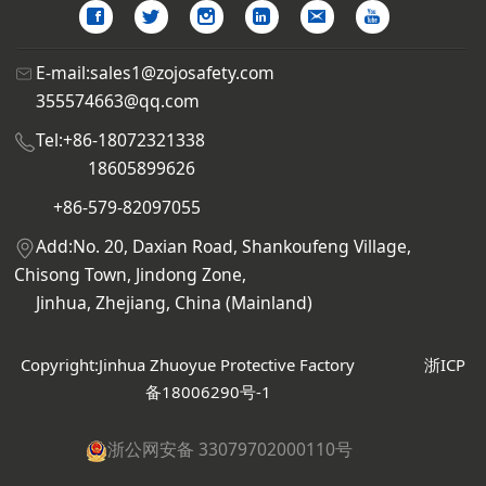
E-mail:sales1@zojosafety.com
355574663@qq.com
Tel:+86-18072321338
18605899626
+86-579-82097055
Add:No. 20, Daxian Road, Shankoufeng Village,
Chisong Town, Jindong Zone,
Jinhua, Zhejiang, China (Mainland)
Copyright:Jinhua Zhuoyue Protective Factory
浙ICP
备18006290号-1
浙公网安备 33079702000110号